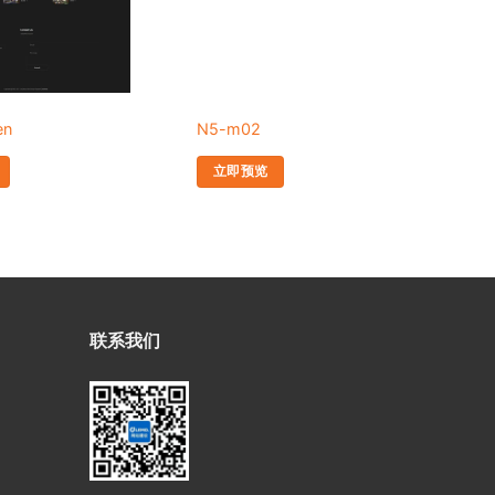
en
N5-m02
N3
立即预览
联系我们