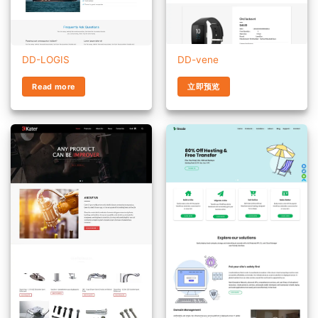
DD-LOGIS
DD-vene
Read more
立即预览