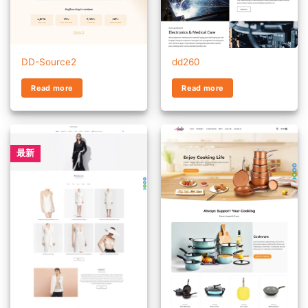
DD-Source2
dd260
Read more
Read more
最新