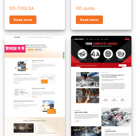
DD-TOOLSA
DD-pump
Read more
Read more
营销版专享