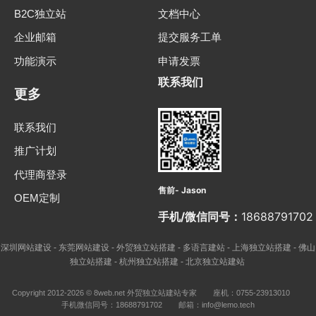
B2C独立站
文档中心
企业邮箱
提交服务工单
功能演示
申请发票
联系我们
更多
联系我们
推广计划
代理商登录
售前- Jason
OEM定制
手机/微信同号：
18688791702
深圳网站建设
东莞网站建设
外贸独立站搭建
多语言建站
上海独立站搭建
佛山
-
-
-
-
-
独立站搭建
杭州独立站搭建
北京独立站建站
-
-
Copyright 2012-2026 © 8web.net 外贸独立站建站专家
座机：0755-23913010
手机微信同号：18688791702
邮箱：info@lemo.tech