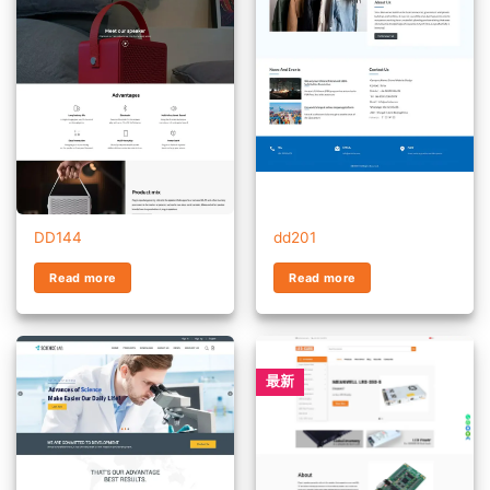
DD144
dd201
Read more
Read more
最新