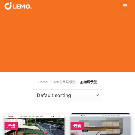
Skip
to
content
在线搭建外贸B2B营销型官网
多语言、自动翻译、智能SEO、在线询盘、等更智能的建站平
台，让你坐等全球客户询盘
Home
B2B官网展示型
热销展示型
/
/
严选
最新