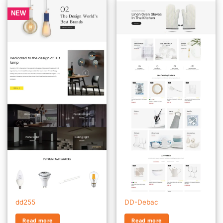
NEW
dd255
DD-Debac
Read more
Read more