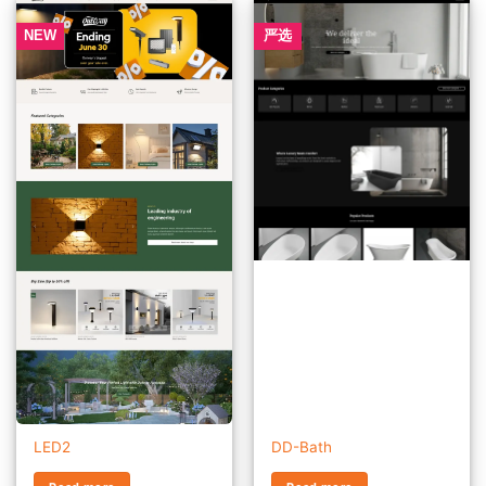
NEW
严选
LED2
DD-Bath