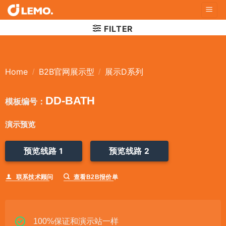
Skip
to
FILTER
content
Home
B2B官网展示型
展示D系列
/
/
DD-BATH
模板编号：
演示预览
预览线路 1
预览线路 2
联系技术顾问
查看B2B报价单
100%保证和演示站一样