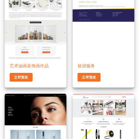
艺术油画装饰画作品
旅游服务
立即预览
立即预览