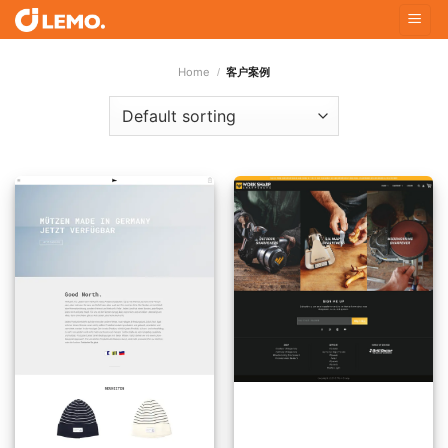
Skip
to
content
Home
客户案例
/