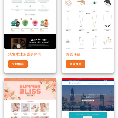
洗发水沐浴露身体乳
首饰项链
立即预览
立即预览