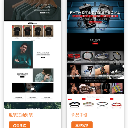
服装短袖男装
饰品手链
点击预览
立即预览