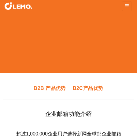
Skip
to
content
在线搭建外贸B2B营销型官网
多语言、自动翻译、智能SEO、在线询盘、等更智能的
建站平台，让你坐等全球客户询盘
B2B 产品优势
B2C产品优势
企业邮箱功能介绍
超过1,000,000企业用户选择新网全球邮企业邮箱