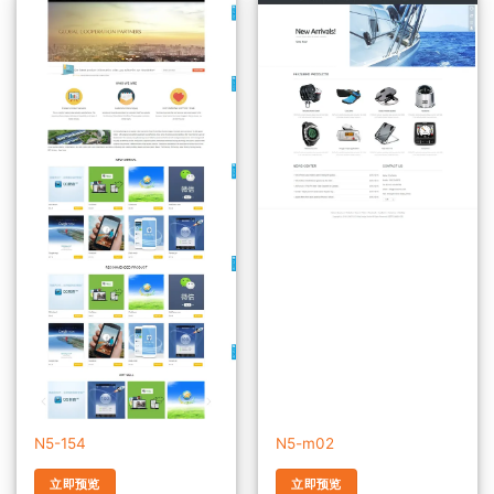
N5-154
N5-m02
立即预览
立即预览