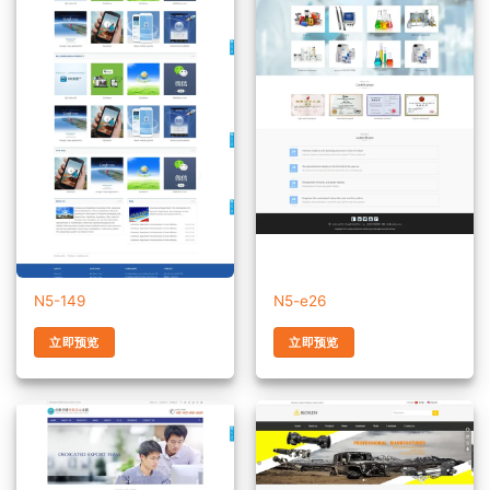
N5-149
N5-e26
立即预览
立即预览