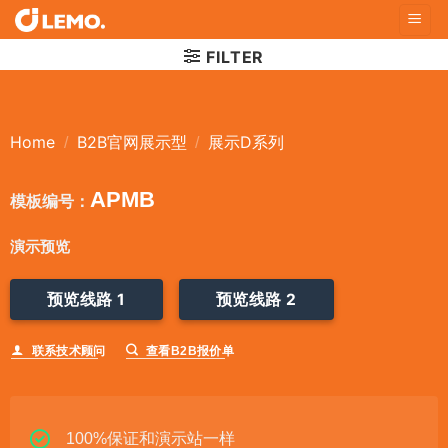
Skip
to
FILTER
content
Home
B2B官网展示型
展示D系列
/
/
APMB
模板编号：
演示预览
预览线路 1
预览线路 2
联系技术顾问
查看B2B报价单
100%保证和演示站一样