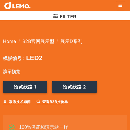
Skip
to
FILTER
content
Home
B2B官网展示型
展示D系列
/
/
LED2
模板编号：
演示预览
预览线路 1
预览线路 2
联系技术顾问
查看B2B报价单
100%保证和演示站一样