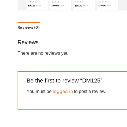
Reviews (0)
Reviews
There are no reviews yet.
Be the first to review “DM125”
logged in
You must be
to post a review.