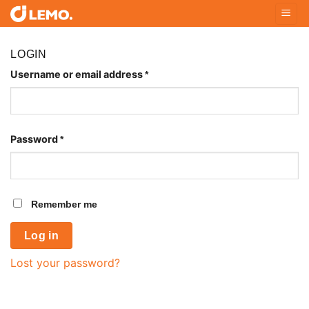
Skip
to
content
LOGIN
Username or email address
*
Password
*
Remember me
Log in
Lost your password?