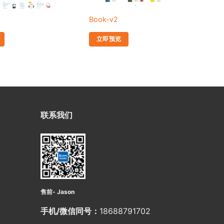
Book-v2
Ra
立即预览
联系我们
售前- Jason
手机/微信同号：
18688791702