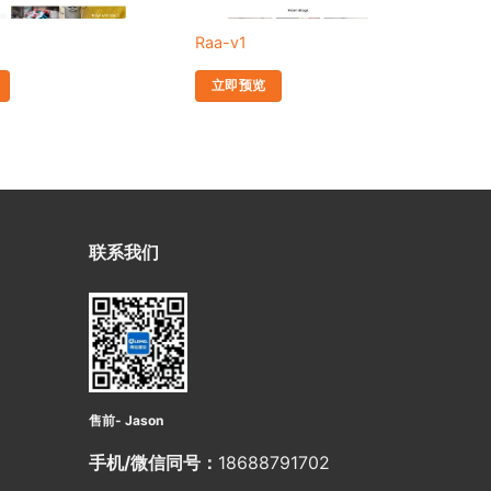
Raa-v1
Ve
立即预览
联系我们
售前- Jason
手机/微信同号：
18688791702