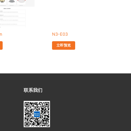
n
N3-E03
N3
立即预览
联系我们