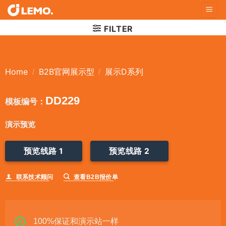
Skip
to
FILTER
content
Home
B2B官网展示型
展示D系列
/
/
DD229
模板编号：
演示预览
预览线路 1
预览线路 2
联系技术顾问
查看B2B报价单
100%保证和演示站一样