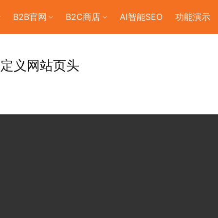
B2B官网
B2C商店
AI智能SEO
功能演示
-自定义网站页头