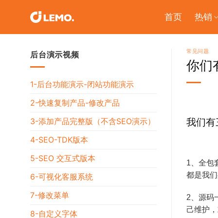
Skip
首页
热销
to
content
常见问题
后台演示视频
你们
1-后台功能演示-闭站功能演示
2-快速复制产品-修改产品
3-添加产品完整版（不含SEO演示）
我们有
4-SEO-TDK版本
5-SEO 交互式版本
1、全包
都是我们
6-可视化客服系统
7-修改菜单
2、源码
己维护，
8-自定义字体