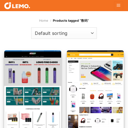
Skip
to
content
Home
Products tagged “数码”
/